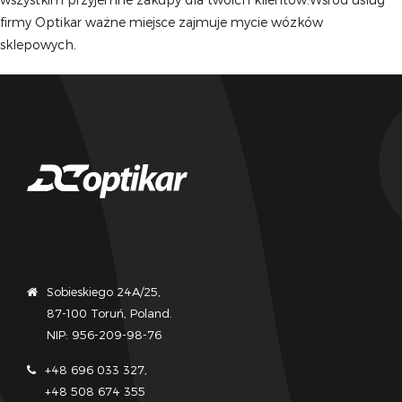
firmy Optikar ważne miejsce zajmuje mycie wózków
sklepowych.
Sobieskiego 24A/25,
87-100 Toruń, Poland.
NIP: 956-209-98-76
+48 696 033 327,
+48 508 674 355